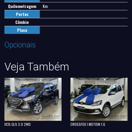
Quilometragem
Km
Portas
Câmbio
Placa
Opcionais
Veja Também
IX35 GLS 2.0 2WD
CROSSFOX I MOTION 1.G