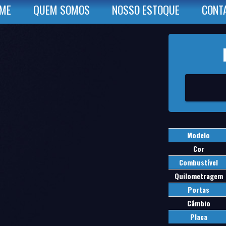
ME
QUEM SOMOS
NOSSO ESTOQUE
CONT
Modelo
Cor
Combustível
Quilometragem
Portas
Câmbio
Placa